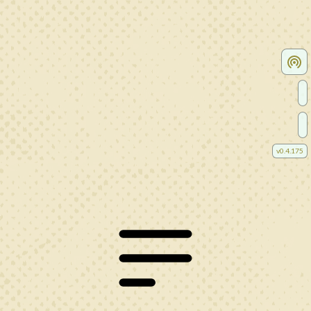
v
0.4.175