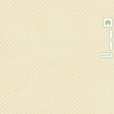
v
0.4.177