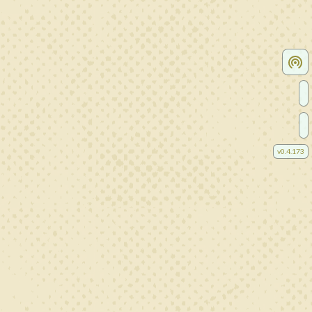
v
0.4.173