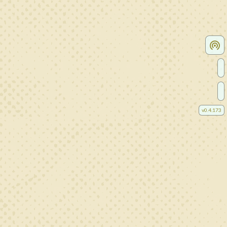
v
0.4.173