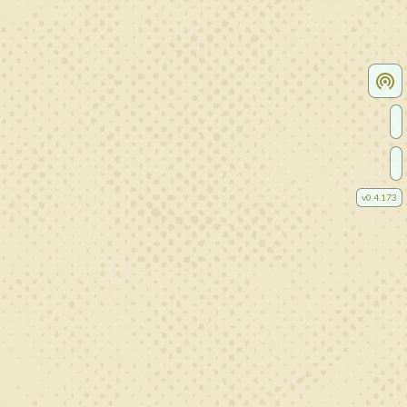
v
0.4.173