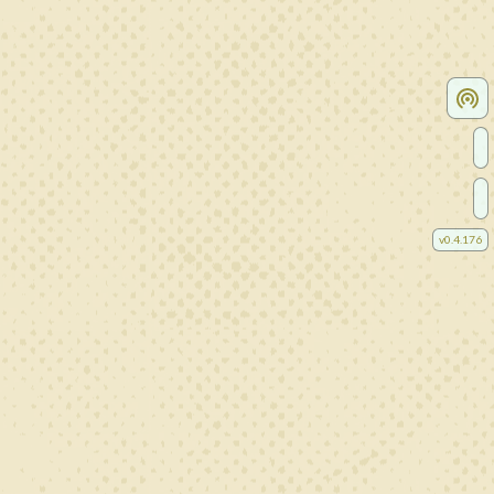
v
0.4.176