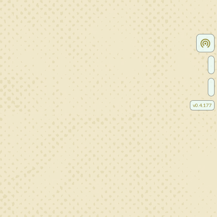
v
0.4.177