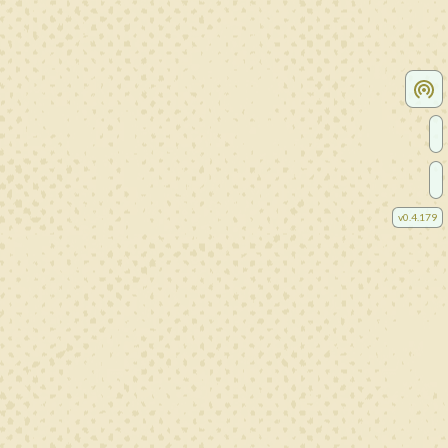
v
0.4.179