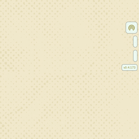
v
0.4.173