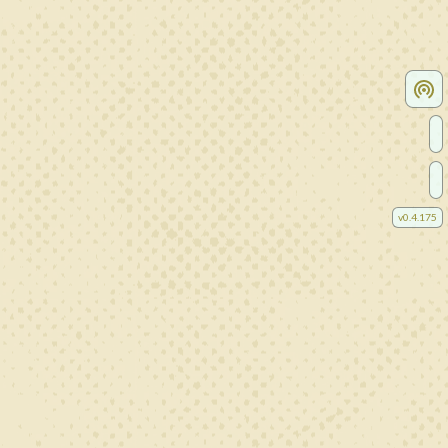
v
0.4.175