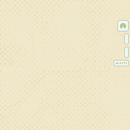
v
0.4.173