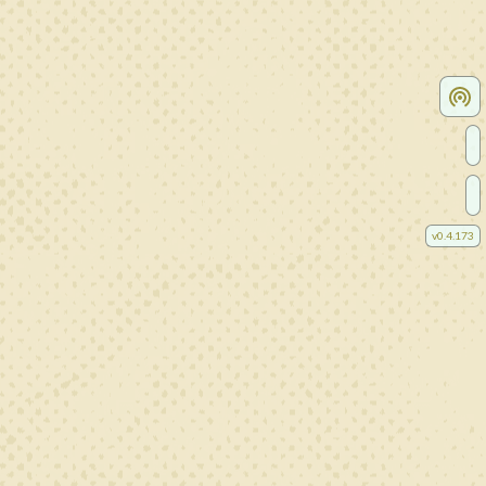
v
0.4.173