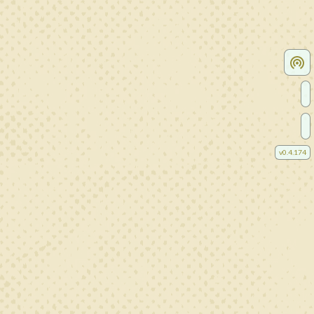
v
0.4.174