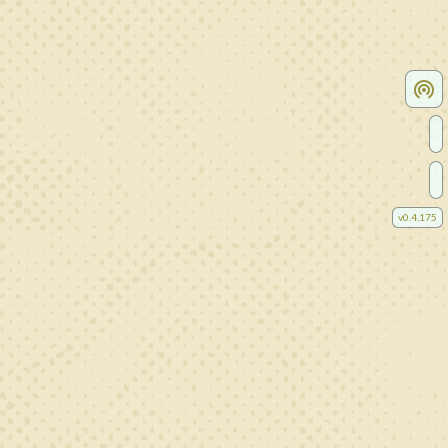
v
0.4.175