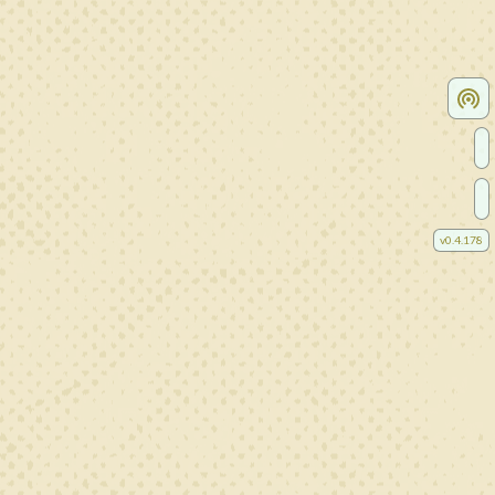
v
0.4.178