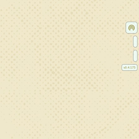
v
0.4.175