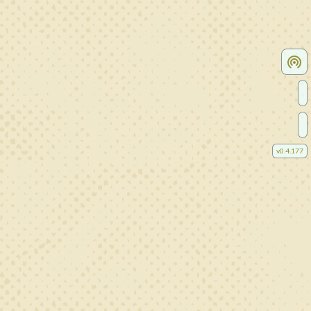
v
0.4.177