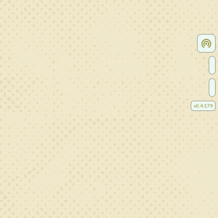
v
0.4.179