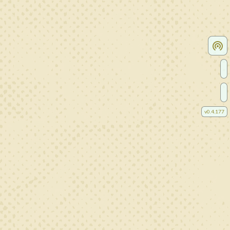
v
0.4.177