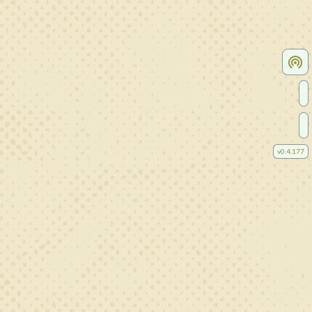
v
0.4.177