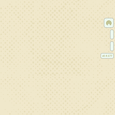
v
0.4.177