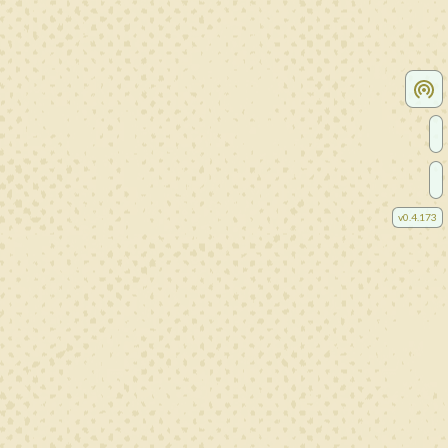
v
0.4.173