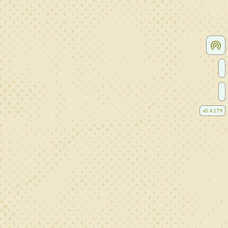
v
0.4.179