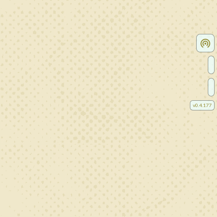
v
0.4.177