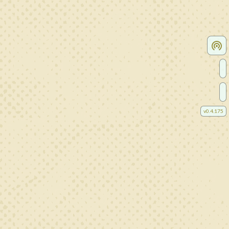
v
0.4.175