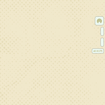
v
0.4.175