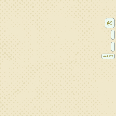
v
0.4.173