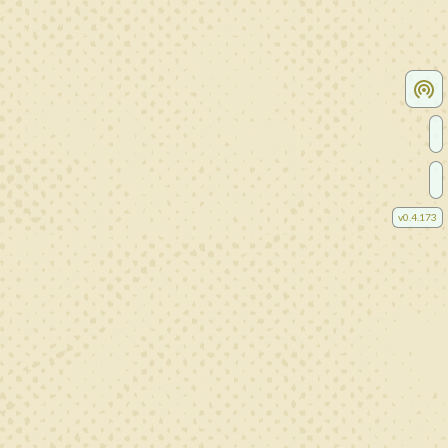
v
0.4.173