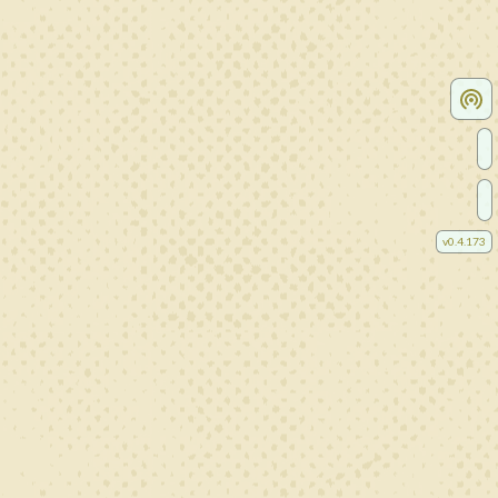
v
0.4.173