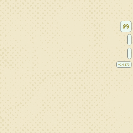
v
0.4.173