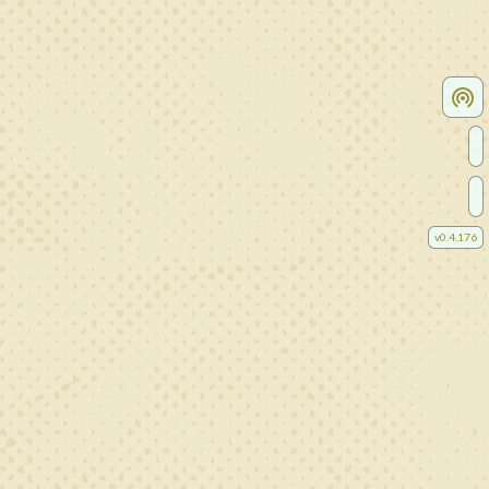
v
0.4.176