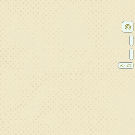
v
0.4.175