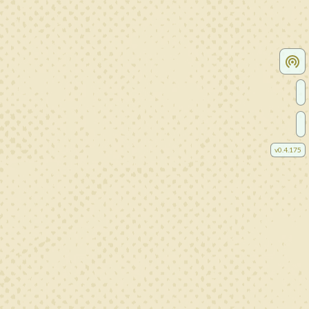
v
0.4.175