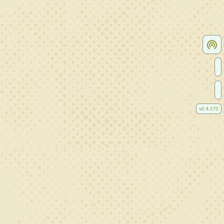
v
0.4.173