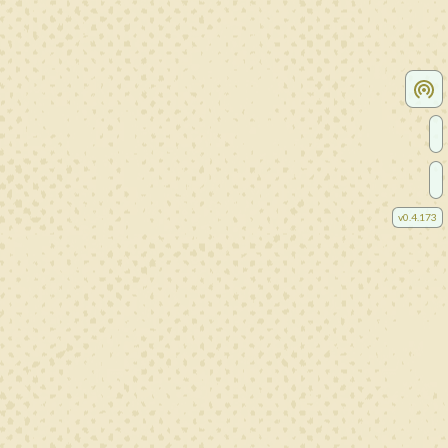
v
0.4.173