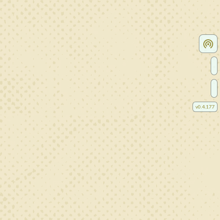
v
0.4.177