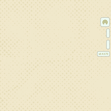
v
0.4.173