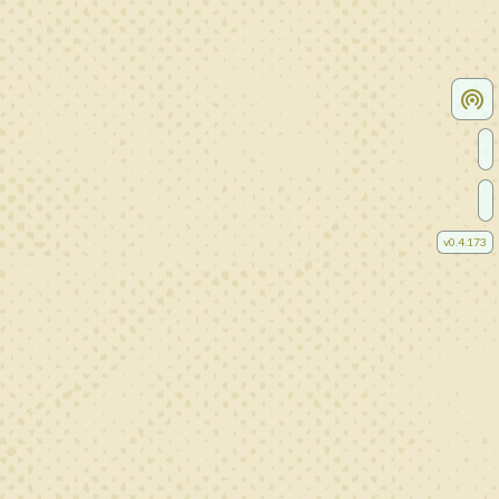
v
0.4.173