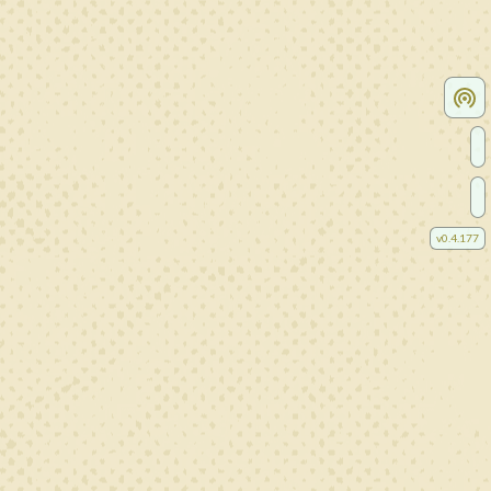
v
0.4.177