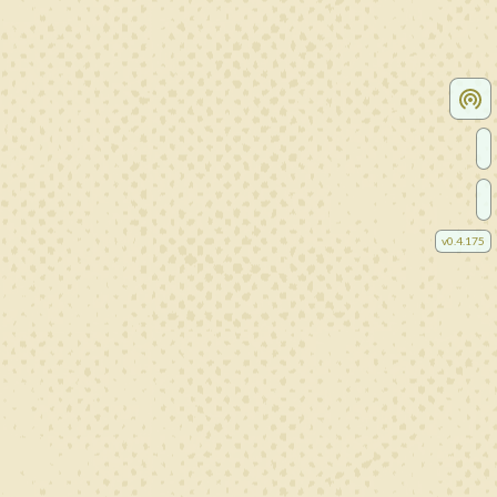
v
0.4.175