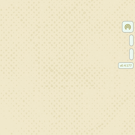
v
0.4.177