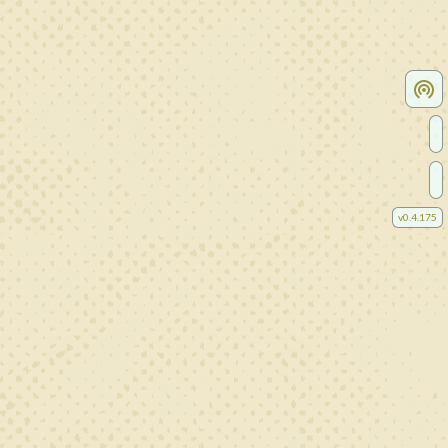
v
0.4.175