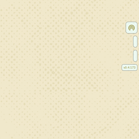
v
0.4.173