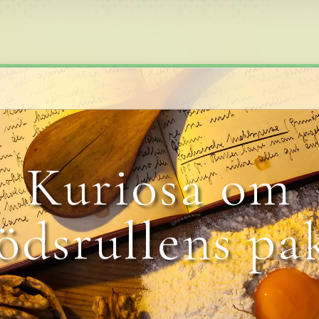
Kuriosa om
dsrullens pa