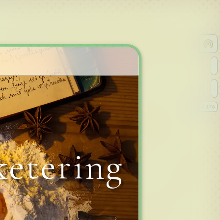
v
0.4.176
ketering