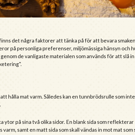
 finns det några faktorer att tänka på för att bevara smake
 beror på personliga preferenser, miljömässiga hänsyn och 
 genom de vanligaste materialen som används för att slå in
ketering".
att hålla mat varm. Således kan en tunnbrödsrulle som inte
.
ka ytor på sina två olika sidor. En blank sida som reflekter
s varm, samt en matt sida som skall vändas in mot mat som ska