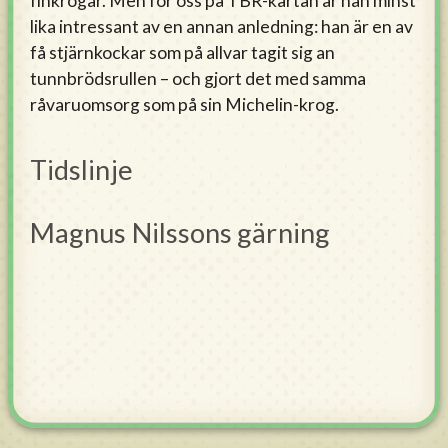
finkrogar. Men för oss på TBR-kartan är han minst
lika intressant av en annan anledning: han är en av
få stjärnkockar som på allvar tagit sig an
tunnbrödsrullen – och gjort det med samma
råvaruomsorg som på sin Michelin-krog.
Tidslinje
Magnus Nilssons gärning