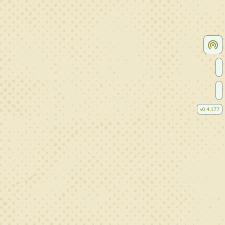
v
0.4.177