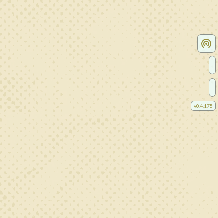
v
0.4.175