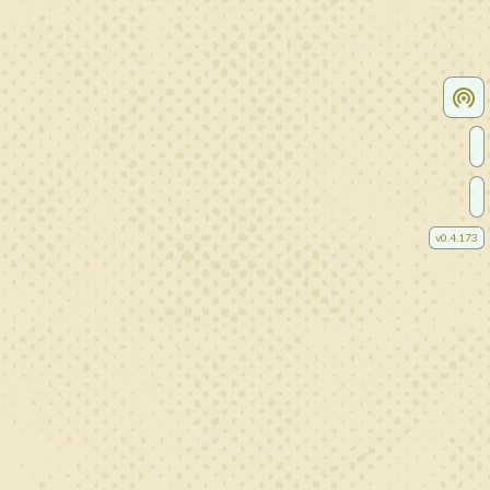
v
0.4.173