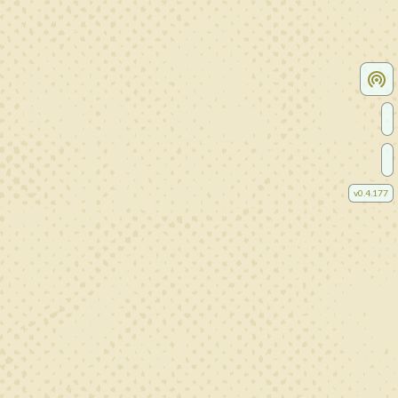
v
0.4.177