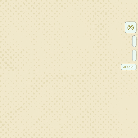
v
0.4.173